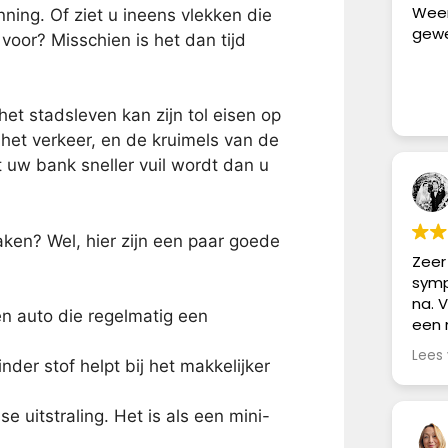
Weer
ning. Of ziet u ineens vlekken die
gewe
voor? Misschien is het dan tijd
et stadsleven kan zijn tol eisen op
het verkeer, en de kruimels van de
 uw bank sneller vuil wordt dan u
en? Wel, hier zijn een paar goede
Zeer 
symp
na. 
n auto die regelmatig een
een 
over
Lees
inder stof helpt bij het makkelijker
zijn
vlek
toch
e uitstraling. Het is als een mini-