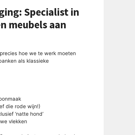
ing: Specialist in
fen meubels aan
j precies hoe we te werk moeten
banken als klassieke
choonmaak
f die rode wijn!)
lusief ‘natte hond’
uwe vlekken