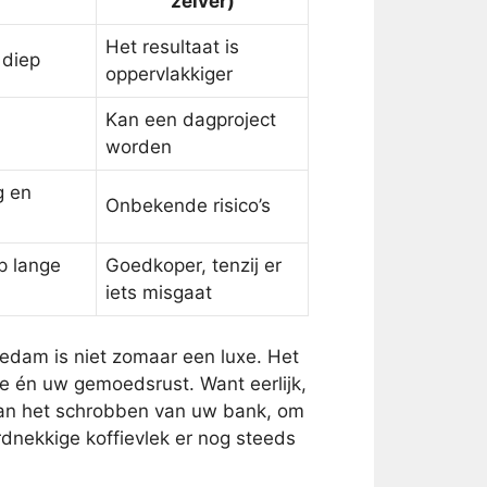
zelver)
Het resultaat is
 diep
oppervlakkiger
Kan een dagproject
worden
g en
Onbekende risico’s
p lange
Goedkoper, tenzij er
iets misgaat
hiedam is niet zomaar een luxe. Het
 én uw gemoedsrust. Want eerlijk,
aan het schrobben van uw bank, om
rdnekkige koffievlek er nog steeds