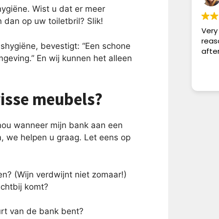
ygiëne. Wist u dat er meer
dan op uw toiletbril? Slik!
Very
reas
ishygiëne, bevestigt: “Een schone
afte
geving.” En wij kunnen het alleen
frisse meubels?
 nou wanneer mijn bank aan een
 we helpen u graag. Let eens op
en? (Wijn verdwijnt niet zomaar!)
ichtbij komt?
urt van de bank bent?