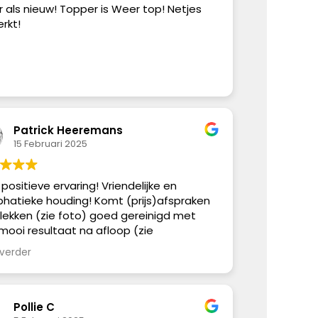
 als nieuw! Topper is Weer top! Netjes
rkt!
Patrick Heeremans
15 Februari 2025
positieve ervaring! Vriendelijke en
hatieke houding! Komt (prijs)afspraken
Vlekken (zie foto) goed gereinigd met
mooi resultaat na afloop (zie
zichtsfoto). Deze man mag trots zijn op
 verder
 werk!! Natuurlijk hopen we nooit meer
ken te maken op de bank, maar mocht dit
 gebeuren weten wij wie bellen;-)
Pollie C