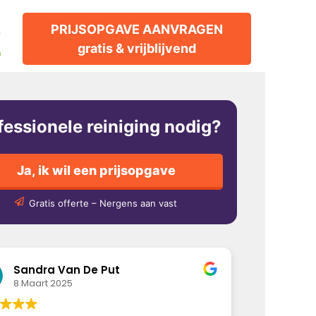
2
PRIJSOPGAVE AANVRAGEN
gratis & vrijblijvend
p
fessionele reiniging nodig?
Ja, ik wil een prijsopgave
Gratis offerte – Nergens aan vast
Sandra Van De Put
8 Maart 2025