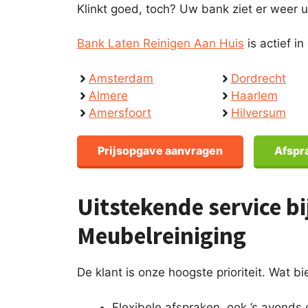
Klinkt goed, toch? Uw bank ziet er weer uit
Bank Laten Reinigen Aan Huis
is actief 
Amsterdam
Dordrecht
Almere
Haarlem
Amersfoort
Hilversum
Prijsopgave aanvragen
Afspr
Uitstekende service b
Meubelreiniging
De klant is onze hoogste prioriteit. Wat b
Flexibele afspraken, ook ’s avonds