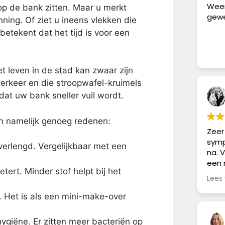
Weer
op de bank zitten. Maar u merkt
gewe
ning. Of ziet u ineens vlekken die
etekent dat het tijd is voor een
t leven in de stad kan zwaar zijn
verkeer en die stroopwafel-kruimels
 dat uw bank sneller vuil wordt.
n namelijk genoeg redenen:
Zeer 
symp
erlengd. Vergelijkbaar met een
na. 
een 
tert. Minder stof helpt bij het
over
Lees
zijn
vlek
. Het is als een mini-make-over
toch
giëne. Er zitten meer bacteriën op