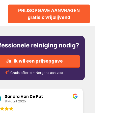
2
PRIJSOPGAVE AANVRAGEN
gratis & vrijblijvend
p
fessionele reiniging nodig?
Ja, ik wil een prijsopgave
Gratis offerte – Nergens aan vast
Sandra Van De Put
8 Maart 2025