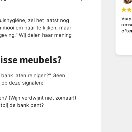
Very
ishygiëne, zei het laatst nog
reas
n mooi om naar te kijken, maar
afte
eving.” Wij delen haar mening
frisse meubels?
 bank laten reinigen?” Geen
 op deze signalen:
en? (Wijn verdwijnt niet zomaar!)
htbij de bank bent?