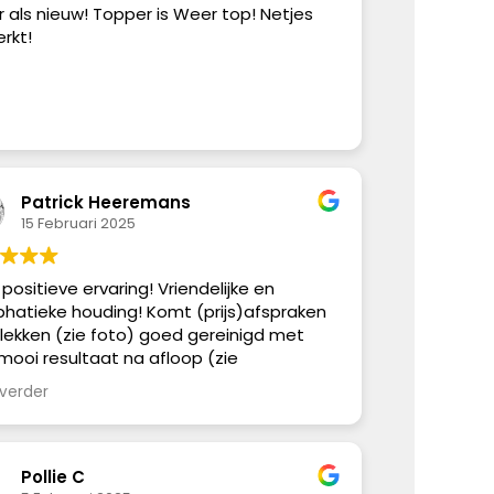
 als nieuw! Topper is Weer top! Netjes
rkt!
Patrick Heeremans
15 Februari 2025
positieve ervaring! Vriendelijke en
hatieke houding! Komt (prijs)afspraken
Vlekken (zie foto) goed gereinigd met
mooi resultaat na afloop (zie
zichtsfoto). Deze man mag trots zijn op
 verder
 werk!! Natuurlijk hopen we nooit meer
ken te maken op de bank, maar mocht dit
 gebeuren weten wij wie bellen;-)
Pollie C