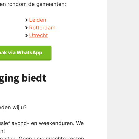
in en rondom de gemeenten:
Leiden
Rotterdam
Utrecht
aak via WhatsApp
ging biedt
ieden wij u?
clusief avond- en weekenduren. We
n!
 kosten. Geen onverwachte kosten,