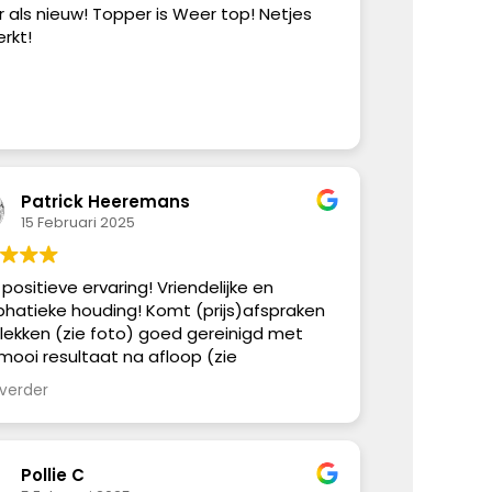
 als nieuw! Topper is Weer top! Netjes
rkt!
Patrick Heeremans
15 Februari 2025
positieve ervaring! Vriendelijke en
hatieke houding! Komt (prijs)afspraken
Vlekken (zie foto) goed gereinigd met
mooi resultaat na afloop (zie
zichtsfoto). Deze man mag trots zijn op
 verder
 werk!! Natuurlijk hopen we nooit meer
ken te maken op de bank, maar mocht dit
 gebeuren weten wij wie bellen;-)
Pollie C