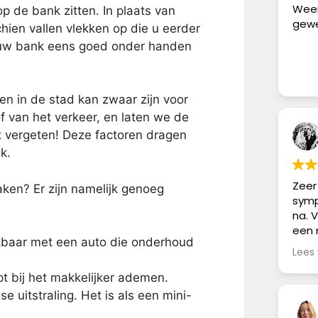
Weer
p de bank zitten. In plaats van
gewe
chien vallen vlekken op die u eerder
m uw bank eens goed onder handen
en in de stad kan zwaar zijn voor
of van het verkeer, en laten we de
et vergeten! Deze factoren dragen
k.
Zeer 
en? Er zijn namelijk genoeg
symp
na. 
een 
kbaar met een auto die onderhoud
over
Lees
zijn
vlek
lpt bij het makkelijker ademen.
toch
e uitstraling. Het is als een mini-