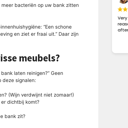
s meer bacteriën op uw bank zitten
Very
reas
 binnenhuishygiëne: “Een schone
afte
ng en ziet er fraai uit.” Daar zijn
frisse meubels?
 bank laten reinigen?” Geen
 deze signalen:
en? (Wijn verdwijnt niet zomaar!)
er dichtbij komt?
e bank zit?