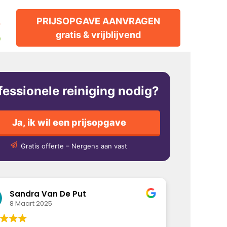
2
PRIJSOPGAVE AANVRAGEN
gratis & vrijblijvend
p
fessionele reiniging nodig?
Ja, ik wil een prijsopgave
Gratis offerte – Nergens aan vast
Sandra Van De Put
8 Maart 2025